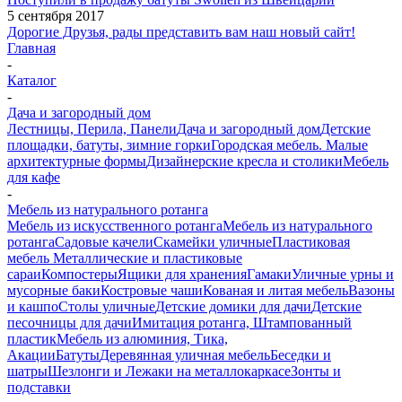
5 сентября 2017
Дорогие Друзья, рады представить вам наш новый сайт!
Главная
-
Каталог
-
Дача и загородный дом
Лестницы, Перила, Панели
Дача и загородный дом
Детские
площадки, батуты, зимние горки
Городская мебель. Малые
архитектурные формы
Дизайнерские кресла и столики
Мебель
для кафе
-
Мебель из натурального ротанга
Мебель из искусственного ротанга
Мебель из натурального
ротанга
Садовые качели
Скамейки уличные
Пластиковая
мебель
Металлические и пластиковые
сараи
Компостеры
Ящики для хранения
Гамаки
Уличные урны и
мусорные баки
Костровые чаши
Кованая и литая мебель
Вазоны
и кашпо
Столы уличные
Детские домики для дачи
Детские
песочницы для дачи
Имитация ротанга, Штампованный
пластик
Мебель из алюминия, Тика,
Акации
Батуты
Деревянная уличная мебель
Беседки и
шатры
Шезлонги и Лежаки на металлокаркасе
Зонты и
подставки