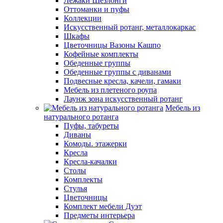
Лежаки Шезлонги
Оттоманки и пуфы
Коллекции
Искусственный ротанг, металлокаркас
Шкафы
Цветочницы Вазоны Кашпо
Кофейные комплекты
Обеденные группы
Обеденные группы с диванами
Подвесные кресла, качели, гамаки
Мебель из плетеного роупа
Лаунж зона искусственный ротанг
Мебель из
натурального ротанга
Пуфы, табуреты
Диваны
Комоды. этажерки
Кресла
Кресла-качалки
Столы
Комплекты
Стулья
Цветочницы
Комплект мебели Дуэт
Предметы интерьера