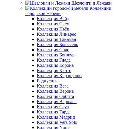
Шезлонги и Лежаки
Коллекции
городской мебели
Коллекция Вэйд
Коллекция Скеу
Коллекция Ньён
Коллекция Линарес
Коллекция Танаман
Коллекция Брюссель
Коллекция Соло
Коллекция Бонжур
Коллекция Гиада
Коллекция Корона
Коллекция Канто
Коллекция Карандаши
Радиусные
Коллекция Вега
Коллекция Верона
Коллекция Орбита
Коллекция Варшава
Коллекция Сеул
Коллекция Гарда
Коллекция Мадрид
Коллекция Vera Solo
Коллекция Noma