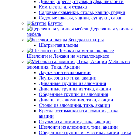
Диваны, кресла, стулья, пуфы, шезлонги
Комплекты для отдыха
Садовые скамейки, столы, кашпо, грядки
Садовые шкафы, ящики, сундуки, сараи
Батуты
Деревянная уличная
мебель
Беседки и шатры
Шатры-павильоны
Шезлонги и Лежаки на металлокаркасе
Мебель из
алюминия, Тика, Акации
Лаунж зона из алюминия
Лаунж зона из тика, акации
Диванные группы из алюминия
Диванные группы из тика, акации
Обеденные группы из алюминия
Диваны из алюминия, тика, акации
Столы из алюминия, тика, акации
Кресла, оттоманки из алюминия, тика,
акации
Стулья из алюминия, тика, акации
Шезлонги из алюминия, тика, акации
Обеденные группы из массива акации, тика