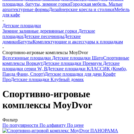
площадки, батуты, зимние горки
Городская мебель. Малые
архитектурные формы
Дизайнерские кресла и столики
Мебель
для кафе
-
Детские площадки
Зимние заливные деревянные горки
Детские
площадки
Детские песочницы
Детские
домики
Батуты
Комплектующие и аксессуары к площадкам
-
Спортивно-игровые комплексы MoyDvor
Всесезонные площадки
Детские площадки Шато
Спортивные
комплексы Воркаут
Детские площадки Премиум
Детские
площадки серии W, В
Детские площадки КЛАССИК (Комбо,
Панда Фани, Спорт)
Детские площадки для дачи Крафт
Про
Детские площадки Клубный домик
Спортивно-игровые
комплексы MoyDvor
Фильтр
По популярности
По алфавиту
По цене