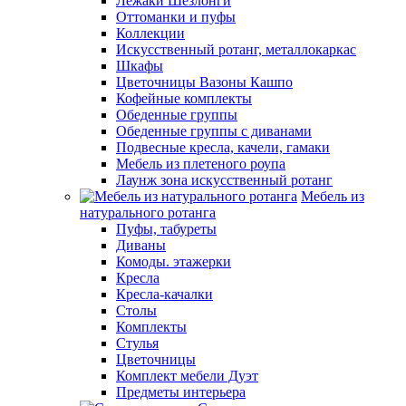
Лежаки Шезлонги
Оттоманки и пуфы
Коллекции
Искусственный ротанг, металлокаркас
Шкафы
Цветочницы Вазоны Кашпо
Кофейные комплекты
Обеденные группы
Обеденные группы с диванами
Подвесные кресла, качели, гамаки
Мебель из плетеного роупа
Лаунж зона искусственный ротанг
Мебель из
натурального ротанга
Пуфы, табуреты
Диваны
Комоды. этажерки
Кресла
Кресла-качалки
Столы
Комплекты
Стулья
Цветочницы
Комплект мебели Дуэт
Предметы интерьера