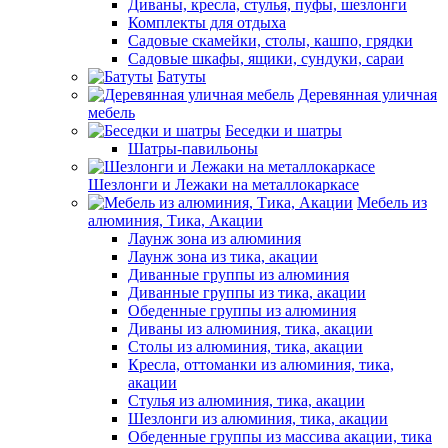
Диваны, кресла, стулья, пуфы, шезлонги
Комплекты для отдыха
Садовые скамейки, столы, кашпо, грядки
Садовые шкафы, ящики, сундуки, сараи
Батуты
Деревянная уличная
мебель
Беседки и шатры
Шатры-павильоны
Шезлонги и Лежаки на металлокаркасе
Мебель из
алюминия, Тика, Акации
Лаунж зона из алюминия
Лаунж зона из тика, акации
Диванные группы из алюминия
Диванные группы из тика, акации
Обеденные группы из алюминия
Диваны из алюминия, тика, акации
Столы из алюминия, тика, акации
Кресла, оттоманки из алюминия, тика,
акации
Стулья из алюминия, тика, акации
Шезлонги из алюминия, тика, акации
Обеденные группы из массива акации, тика