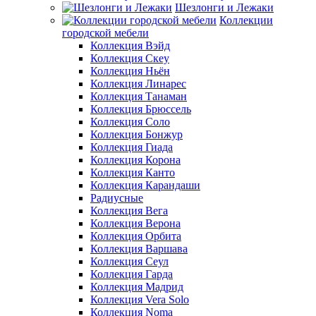
Шезлонги и Лежаки
Коллекции
городской мебели
Коллекция Вэйд
Коллекция Скеу
Коллекция Ньён
Коллекция Линарес
Коллекция Танаман
Коллекция Брюссель
Коллекция Соло
Коллекция Бонжур
Коллекция Гиада
Коллекция Корона
Коллекция Канто
Коллекция Карандаши
Радиусные
Коллекция Вега
Коллекция Верона
Коллекция Орбита
Коллекция Варшава
Коллекция Сеул
Коллекция Гарда
Коллекция Мадрид
Коллекция Vera Solo
Коллекция Noma