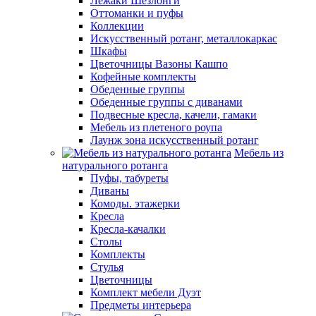
Лежаки Шезлонги
Оттоманки и пуфы
Коллекции
Искусственный ротанг, металлокаркас
Шкафы
Цветочницы Вазоны Кашпо
Кофейные комплекты
Обеденные группы
Обеденные группы с диванами
Подвесные кресла, качели, гамаки
Мебель из плетеного роупа
Лаунж зона искусственный ротанг
Мебель из
натурального ротанга
Пуфы, табуреты
Диваны
Комоды. этажерки
Кресла
Кресла-качалки
Столы
Комплекты
Стулья
Цветочницы
Комплект мебели Дуэт
Предметы интерьера