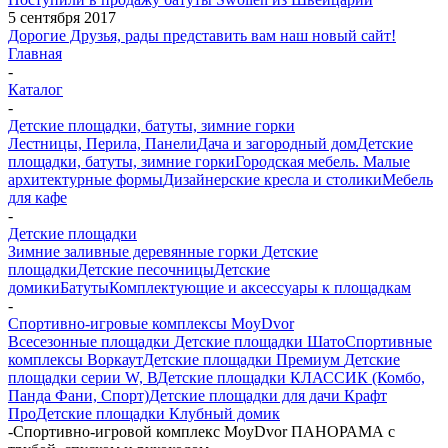
5 сентября 2017
Дорогие Друзья, рады представить вам наш новый сайт!
Главная
-
Каталог
-
Детские площадки, батуты, зимние горки
Лестницы, Перила, Панели
Дача и загородный дом
Детские
площадки, батуты, зимние горки
Городская мебель. Малые
архитектурные формы
Дизайнерские кресла и столики
Мебель
для кафе
-
Детские площадки
Зимние заливные деревянные горки
Детские
площадки
Детские песочницы
Детские
домики
Батуты
Комплектующие и аксессуары к площадкам
-
Спортивно-игровые комплексы MoyDvor
Всесезонные площадки
Детские площадки Шато
Спортивные
комплексы Воркаут
Детские площадки Премиум
Детские
площадки серии W, В
Детские площадки КЛАССИК (Комбо,
Панда Фани, Спорт)
Детские площадки для дачи Крафт
Про
Детские площадки Клубный домик
-
Спортивно-игровой комплекс MoyDvor ПАНОРАМА с