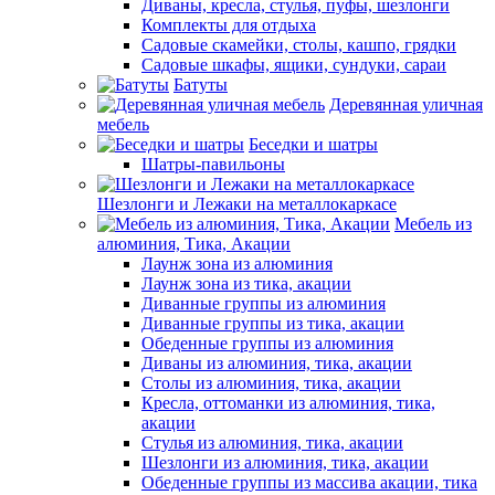
Диваны, кресла, стулья, пуфы, шезлонги
Комплекты для отдыха
Садовые скамейки, столы, кашпо, грядки
Садовые шкафы, ящики, сундуки, сараи
Батуты
Деревянная уличная
мебель
Беседки и шатры
Шатры-павильоны
Шезлонги и Лежаки на металлокаркасе
Мебель из
алюминия, Тика, Акации
Лаунж зона из алюминия
Лаунж зона из тика, акации
Диванные группы из алюминия
Диванные группы из тика, акации
Обеденные группы из алюминия
Диваны из алюминия, тика, акации
Столы из алюминия, тика, акации
Кресла, оттоманки из алюминия, тика,
акации
Стулья из алюминия, тика, акации
Шезлонги из алюминия, тика, акации
Обеденные группы из массива акации, тика