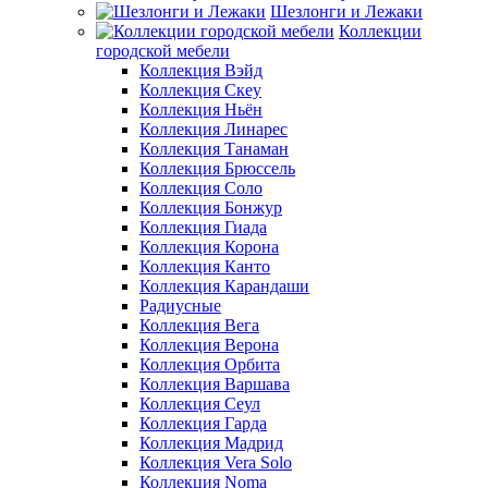
Шезлонги и Лежаки
Коллекции
городской мебели
Коллекция Вэйд
Коллекция Скеу
Коллекция Ньён
Коллекция Линарес
Коллекция Танаман
Коллекция Брюссель
Коллекция Соло
Коллекция Бонжур
Коллекция Гиада
Коллекция Корона
Коллекция Канто
Коллекция Карандаши
Радиусные
Коллекция Вега
Коллекция Верона
Коллекция Орбита
Коллекция Варшава
Коллекция Сеул
Коллекция Гарда
Коллекция Мадрид
Коллекция Vera Solo
Коллекция Noma