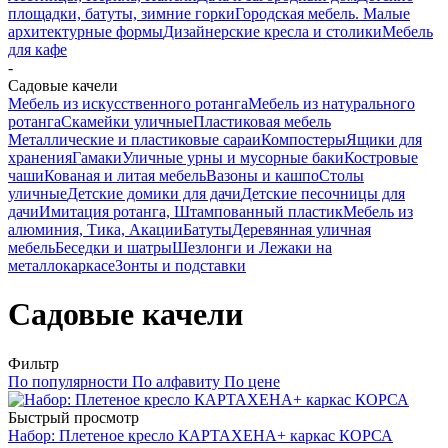
площадки, батуты, зимние горки
Городская мебель. Малые
архитектурные формы
Дизайнерские кресла и столики
Мебель
для кафе
-
Садовые качели
Мебель из искусственного ротанга
Мебель из натурального
ротанга
Скамейки уличные
Пластиковая мебель
Металлические и пластиковые сараи
Компостеры
Ящики для
хранения
Гамаки
Уличные урны и мусорные баки
Костровые
чаши
Кованая и литая мебель
Вазоны и кашпо
Столы
уличные
Детские домики для дачи
Детские песочницы для
дачи
Имитация ротанга, Штампованный пластик
Мебель из
алюминия, Тика, Акации
Батуты
Деревянная уличная
мебель
Беседки и шатры
Шезлонги и Лежаки на
металлокаркасе
Зонты и подставки
Садовые качели
Фильтр
По популярности
По алфавиту
По цене
Быстрый просмотр
Набор: Плетеное кресло КАРТАХЕНА+ каркас КОРСА