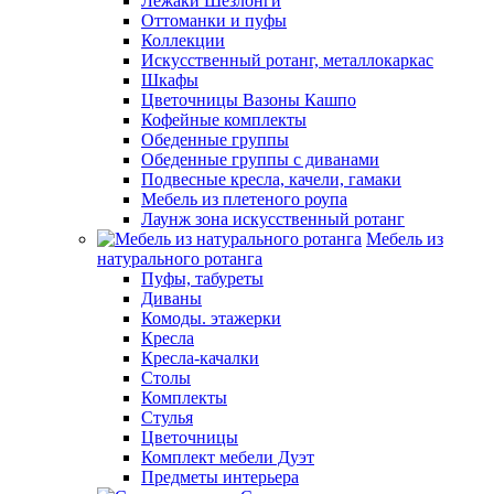
Лежаки Шезлонги
Оттоманки и пуфы
Коллекции
Искусственный ротанг, металлокаркас
Шкафы
Цветочницы Вазоны Кашпо
Кофейные комплекты
Обеденные группы
Обеденные группы с диванами
Подвесные кресла, качели, гамаки
Мебель из плетеного роупа
Лаунж зона искусственный ротанг
Мебель из
натурального ротанга
Пуфы, табуреты
Диваны
Комоды. этажерки
Кресла
Кресла-качалки
Столы
Комплекты
Стулья
Цветочницы
Комплект мебели Дуэт
Предметы интерьера