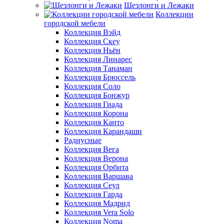
Шезлонги и Лежаки
Коллекции
городской мебели
Коллекция Вэйд
Коллекция Скеу
Коллекция Ньён
Коллекция Линарес
Коллекция Танаман
Коллекция Брюссель
Коллекция Соло
Коллекция Бонжур
Коллекция Гиада
Коллекция Корона
Коллекция Канто
Коллекция Карандаши
Радиусные
Коллекция Вега
Коллекция Верона
Коллекция Орбита
Коллекция Варшава
Коллекция Сеул
Коллекция Гарда
Коллекция Мадрид
Коллекция Vera Solo
Коллекция Noma