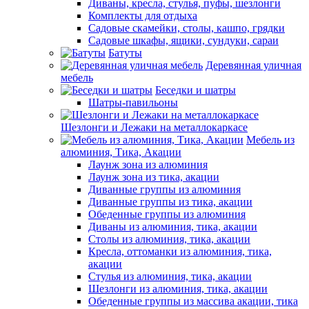
Диваны, кресла, стулья, пуфы, шезлонги
Комплекты для отдыха
Садовые скамейки, столы, кашпо, грядки
Садовые шкафы, ящики, сундуки, сараи
Батуты
Деревянная уличная
мебель
Беседки и шатры
Шатры-павильоны
Шезлонги и Лежаки на металлокаркасе
Мебель из
алюминия, Тика, Акации
Лаунж зона из алюминия
Лаунж зона из тика, акации
Диванные группы из алюминия
Диванные группы из тика, акации
Обеденные группы из алюминия
Диваны из алюминия, тика, акации
Столы из алюминия, тика, акации
Кресла, оттоманки из алюминия, тика,
акации
Стулья из алюминия, тика, акации
Шезлонги из алюминия, тика, акации
Обеденные группы из массива акации, тика