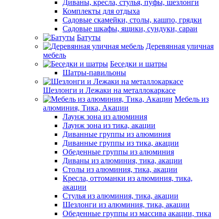
Диваны, кресла, стулья, пуфы, шезлонги
Комплекты для отдыха
Садовые скамейки, столы, кашпо, грядки
Садовые шкафы, ящики, сундуки, сараи
Батуты
Деревянная уличная
мебель
Беседки и шатры
Шатры-павильоны
Шезлонги и Лежаки на металлокаркасе
Мебель из
алюминия, Тика, Акации
Лаунж зона из алюминия
Лаунж зона из тика, акации
Диванные группы из алюминия
Диванные группы из тика, акации
Обеденные группы из алюминия
Диваны из алюминия, тика, акации
Столы из алюминия, тика, акации
Кресла, оттоманки из алюминия, тика,
акации
Стулья из алюминия, тика, акации
Шезлонги из алюминия, тика, акации
Обеденные группы из массива акации, тика