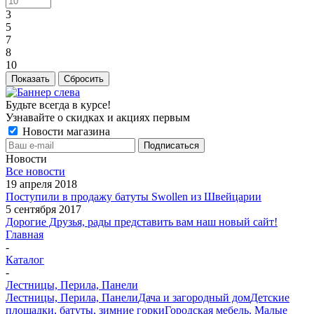
3
5
7
8
10
Показать
Сбросить
Будьте всегда в курсе!
Узнавайте о скидках и акциях первым
Новости магазина
Новости
Все новости
19 апреля 2018
Поступили в продажу батуты Swollen из Швейцарии
5 сентября 2017
Дорогие Друзья, рады представить вам наш новый сайт!
Главная
-
Каталог
-
Лестницы, Перила, Панели
Лестницы, Перила, Панели
Дача и загородный дом
Детские
площадки, батуты, зимние горки
Городская мебель. Малые