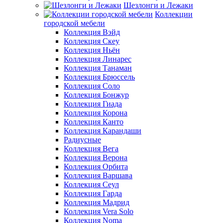
Шезлонги и Лежаки
Коллекции
городской мебели
Коллекция Вэйд
Коллекция Скеу
Коллекция Ньён
Коллекция Линарес
Коллекция Танаман
Коллекция Брюссель
Коллекция Соло
Коллекция Бонжур
Коллекция Гиада
Коллекция Корона
Коллекция Канто
Коллекция Карандаши
Радиусные
Коллекция Вега
Коллекция Верона
Коллекция Орбита
Коллекция Варшава
Коллекция Сеул
Коллекция Гарда
Коллекция Мадрид
Коллекция Vera Solo
Коллекция Noma