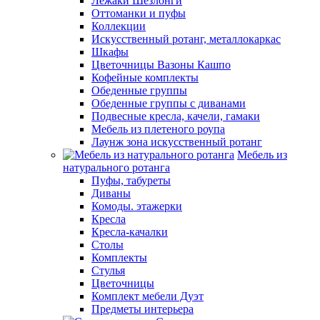
Лежаки Шезлонги
Оттоманки и пуфы
Коллекции
Искусственный ротанг, металлокаркас
Шкафы
Цветочницы Вазоны Кашпо
Кофейные комплекты
Обеденные группы
Обеденные группы с диванами
Подвесные кресла, качели, гамаки
Мебель из плетеного роупа
Лаунж зона искусственный ротанг
Мебель из
натурального ротанга
Пуфы, табуреты
Диваны
Комоды. этажерки
Кресла
Кресла-качалки
Столы
Комплекты
Стулья
Цветочницы
Комплект мебели Дуэт
Предметы интерьера