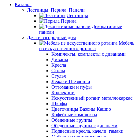
Каталог
Лестницы, Перила, Панели
Лестницы
Перила
Декоративные
панели
Дача и загородный дом
Мебель
из искусственного ротанга
Комплекты, комплекты с диванами
Диваны
Кресла
Столы
Стулья
Лежаки Шезлонги
Оттоманки и пуфы
Коллекции
Искусственный ротанг, металлокаркас
Шкафы
Цветочницы Вазоны Кашпо
Кофейные комплекты
Обеденные группы
Обеденные группы с диванами
Подвесные кресла, качели, гамаки
Мебель из плетеного роупа