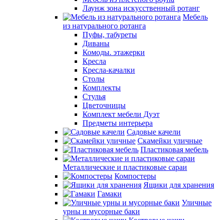
Лаунж зона искусственный ротанг
Мебель
из натурального ротанга
Пуфы, табуреты
Диваны
Комоды. этажерки
Кресла
Кресла-качалки
Столы
Комплекты
Стулья
Цветочницы
Комплект мебели Дуэт
Предметы интерьера
Садовые качели
Скамейки уличные
Пластиковая мебель
Металлические и пластиковые сараи
Компостеры
Ящики для хранения
Гамаки
Уличные
урны и мусорные баки