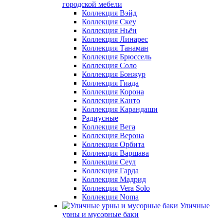
городской мебели
Коллекция Вэйд
Коллекция Скеу
Коллекция Ньён
Коллекция Линарес
Коллекция Танаман
Коллекция Брюссель
Коллекция Соло
Коллекция Бонжур
Коллекция Гиада
Коллекция Корона
Коллекция Канто
Коллекция Карандаши
Радиусные
Коллекция Вега
Коллекция Верона
Коллекция Орбита
Коллекция Варшава
Коллекция Сеул
Коллекция Гарда
Коллекция Мадрид
Коллекция Vera Solo
Коллекция Noma
Уличные
урны и мусорные баки