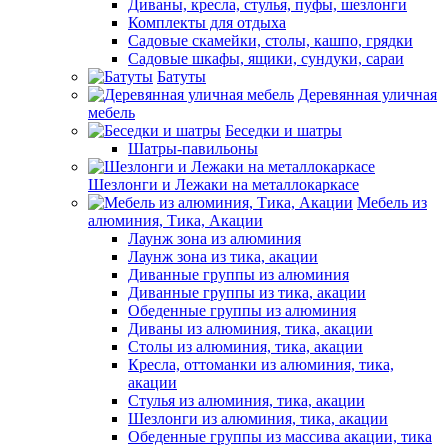
Диваны, кресла, стулья, пуфы, шезлонги
Комплекты для отдыха
Садовые скамейки, столы, кашпо, грядки
Садовые шкафы, ящики, сундуки, сараи
Батуты
Деревянная уличная
мебель
Беседки и шатры
Шатры-павильоны
Шезлонги и Лежаки на металлокаркасе
Мебель из
алюминия, Тика, Акации
Лаунж зона из алюминия
Лаунж зона из тика, акации
Диванные группы из алюминия
Диванные группы из тика, акации
Обеденные группы из алюминия
Диваны из алюминия, тика, акации
Столы из алюминия, тика, акации
Кресла, оттоманки из алюминия, тика,
акации
Стулья из алюминия, тика, акации
Шезлонги из алюминия, тика, акации
Обеденные группы из массива акации, тика