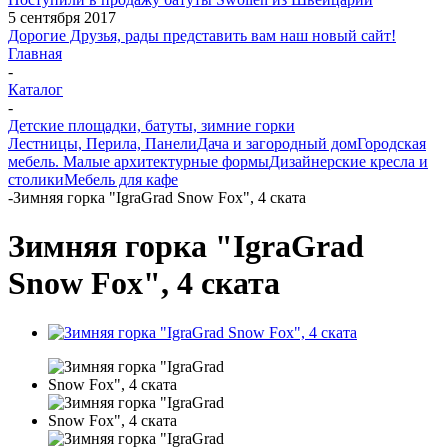
5 сентября 2017
Дорогие Друзья, рады представить вам наш новый сайт!
Главная
-
Каталог
-
Детские площадки, батуты, зимние горки
Лестницы, Перила, Панели
Дача и загородный дом
Городская
мебель. Малые архитектурные формы
Дизайнерские кресла и
столики
Мебель для кафе
-
Зимняя горка "IgraGrad Snow Fox", 4 ската
Зимняя горка "IgraGrad
Snow Fox", 4 ската