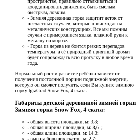
пространстве, правильно отталкиваться и
координировать движения, быть смелым,
быстрым, ловким.
- Зимняя деревянная горка защитит деток от
несчастных случаев, которые происходят на
металлических конструкциях. Все мы помним
случаи с примерзанием языка, влажной руки к
металлу на морозе.
- Горка из дерева не боится резких перепадов
температуры, а её природный приятный аромат
будет сопровождать всю прогулку в любое время
года.
Нормальный рост и развитие ребёнка зависит от
получения постоянной порции подвижной энергии,
которую он сможет получить, если Вы купите зимнюю
горку IgraGrad Snow Fox, 4 ската.
Габариты детской деревянной зимней горки
Зимняя горка Snow Fox, 4 ската:
- общая высота площадки, м: 3,8;
- общая ширина площадки, м: 8,61;
- общая длина площадки, м: 14,3;
- высота больших скатов, м: 2,7;