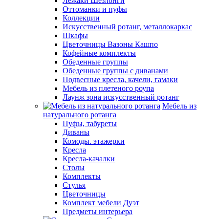
Лежаки Шезлонги
Оттоманки и пуфы
Коллекции
Искусственный ротанг, металлокаркас
Шкафы
Цветочницы Вазоны Кашпо
Кофейные комплекты
Обеденные группы
Обеденные группы с диванами
Подвесные кресла, качели, гамаки
Мебель из плетеного роупа
Лаунж зона искусственный ротанг
Мебель из
натурального ротанга
Пуфы, табуреты
Диваны
Комоды. этажерки
Кресла
Кресла-качалки
Столы
Комплекты
Стулья
Цветочницы
Комплект мебели Дуэт
Предметы интерьера