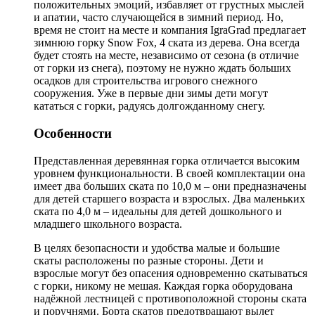
положительных эмоций, избавляет от грустных мыслей
и апатии, часто случающейся в зимний период. Но,
время не стоит на месте и компания IgraGrad предлагает
зимнюю горку Snow Fox, 4 ската из дерева. Она всегда
будет стоять на месте, независимо от сезона (в отличие
от горки из снега), поэтому не нужно ждать больших
осадков для строительства игрового снежного
сооружения. Уже в первые дни зимы дети могут
кататься с горки, радуясь долгожданному снегу.
Особенности
Представленная деревянная горка отличается высоким
уровнем функциональности. В своей комплектации она
имеет два больших ската по 10,0 м – они предназначены
для детей старшего возраста и взрослых. Два маленьких
ската по 4,0 м – идеальны для детей дошкольного и
младшего школьного возраста.
В целях безопасности и удобства малые и большие
скаты расположены по разные стороны. Дети и
взрослые могут без опасения одновременно скатываться
с горки, никому не мешая. Каждая горка оборудована
надёжной лестницей с противоположной стороны ската
и поручнями. Борта скатов предотвращают вылет