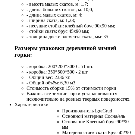
- высота малых скатов, м: 1,7;
- длина больших скатов, м: 10,0;
- длина малых скатов, м: 4;
- ширина ската, м: 1,28;
- несущие стойки: клеёный брус 90х90 мм;
- стойки ската: брус 45х90 мм;
- толщина доски элемента ската, мм: 35.
Размеры упаковки деревянной зимней
горки:
- коробка: 200*200*3000 - 51 шт.
- коробка: 350*500*500 - 2 шт.
- Общий вес: 2336 кг.
- Общий объём: 6,30 м3.
Стоимость сборки 15% от стоимости горки
Важно - все зимние горки устанавливаются
исключительно на ровных твердых поверхностях.
Характеристики
Производитель IgraGrad
Основной материал Сосна/ель
Основание Клееный брус 90*90
мм
Материал стоек ската Брус 45*90