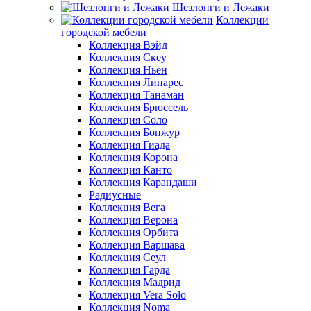
Шезлонги и Лежаки
Коллекции
городской мебели
Коллекция Вэйд
Коллекция Скеу
Коллекция Ньён
Коллекция Линарес
Коллекция Танаман
Коллекция Брюссель
Коллекция Соло
Коллекция Бонжур
Коллекция Гиада
Коллекция Корона
Коллекция Канто
Коллекция Карандаши
Радиусные
Коллекция Вега
Коллекция Верона
Коллекция Орбита
Коллекция Варшава
Коллекция Сеул
Коллекция Гарда
Коллекция Мадрид
Коллекция Vera Solo
Коллекция Noma