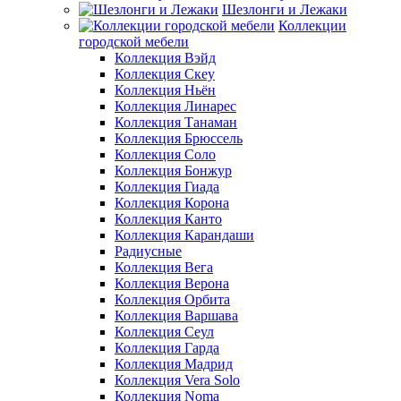
Шезлонги и Лежаки
Коллекции
городской мебели
Коллекция Вэйд
Коллекция Скеу
Коллекция Ньён
Коллекция Линарес
Коллекция Танаман
Коллекция Брюссель
Коллекция Соло
Коллекция Бонжур
Коллекция Гиада
Коллекция Корона
Коллекция Канто
Коллекция Карандаши
Радиусные
Коллекция Вега
Коллекция Верона
Коллекция Орбита
Коллекция Варшава
Коллекция Сеул
Коллекция Гарда
Коллекция Мадрид
Коллекция Vera Solo
Коллекция Noma