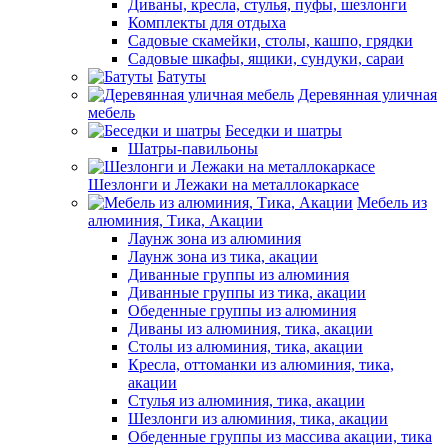
Диваны, кресла, стулья, пуфы, шезлонги
Комплекты для отдыха
Садовые скамейки, столы, кашпо, грядки
Садовые шкафы, ящики, сундуки, сараи
Батуты
Деревянная уличная
мебель
Беседки и шатры
Шатры-павильоны
Шезлонги и Лежаки на металлокаркасе
Мебель из
алюминия, Тика, Акации
Лаунж зона из алюминия
Лаунж зона из тика, акации
Диванные группы из алюминия
Диванные группы из тика, акации
Обеденные группы из алюминия
Диваны из алюминия, тика, акации
Столы из алюминия, тика, акации
Кресла, оттоманки из алюминия, тика,
акации
Стулья из алюминия, тика, акации
Шезлонги из алюминия, тика, акации
Обеденные группы из массива акации, тика