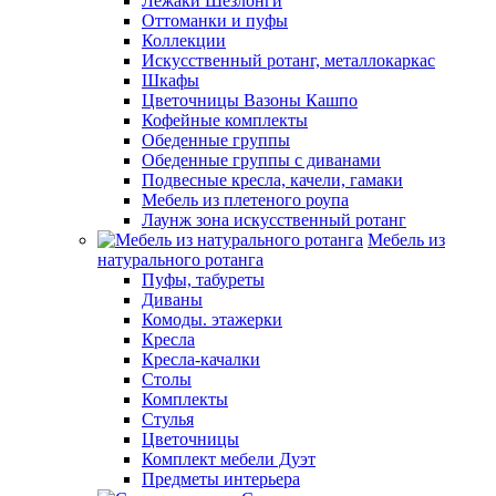
Лежаки Шезлонги
Оттоманки и пуфы
Коллекции
Искусственный ротанг, металлокаркас
Шкафы
Цветочницы Вазоны Кашпо
Кофейные комплекты
Обеденные группы
Обеденные группы с диванами
Подвесные кресла, качели, гамаки
Мебель из плетеного роупа
Лаунж зона искусственный ротанг
Мебель из
натурального ротанга
Пуфы, табуреты
Диваны
Комоды. этажерки
Кресла
Кресла-качалки
Столы
Комплекты
Стулья
Цветочницы
Комплект мебели Дуэт
Предметы интерьера