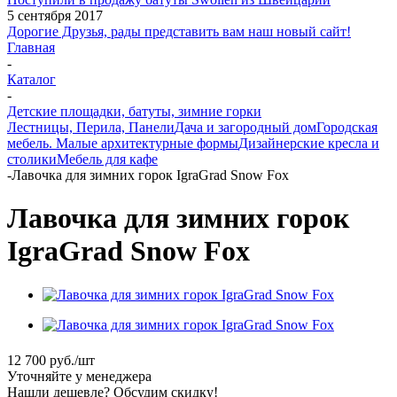
5 сентября 2017
Дорогие Друзья, рады представить вам наш новый сайт!
Главная
-
Каталог
-
Детские площадки, батуты, зимние горки
Лестницы, Перила, Панели
Дача и загородный дом
Городская
мебель. Малые архитектурные формы
Дизайнерские кресла и
столики
Мебель для кафе
-
Лавочка для зимних горок IgraGrad Snow Fox
Лавочка для зимних горок
IgraGrad Snow Fox
12 700
руб.
/шт
Уточняйте у менеджера
Нашли дешевле? Обсудим скидку!